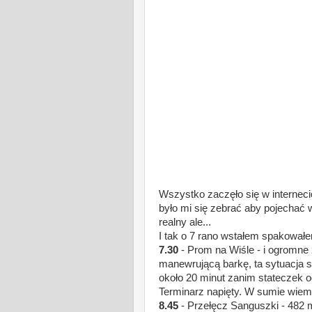
Wszystko zaczęło się w interneci
było mi się zebrać aby pojechać
realny ale...
I tak o 7 rano wstałem spakowałem
7.30
- Prom na Wiśle - i ogromne 
manewrującą barkę, ta sytuacja
około 20 minut zanim stateczek o
Terminarz napięty. W sumie wiem ż
8.45
- Przełęcz Sanguszki - 482 