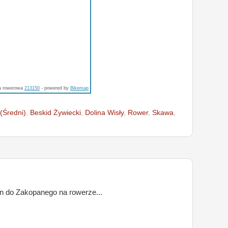
a rowerowa
213150
- powered by
Bikemap
(Średni)
,
Beskid Żywiecki
,
Dolina Wisły
,
Rower
,
Skawa
,
 do Zakopanego na rowerze...