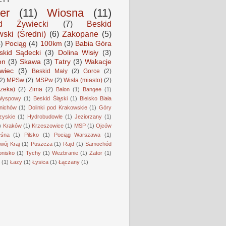
er
(11)
Wiosna
(11)
id Żywiecki
(7)
Beskid
ski (Średni)
(6)
Zakopane
(5)
4)
Pociąg
(4)
100km
(3)
Babia Góra
skid Sądecki
(3)
Dolina Wisły
(3)
on
(3)
Skawa
(3)
Tatry
(3)
Wakacje
wiec
(3)
Beskid Mały
(2)
Gorce
(2)
(2)
MPSw
(2)
MSPw
(2)
Wisła (miasto)
(2)
rzeka)
(2)
Zima
(2)
Balon
(1)
Bangee
(1)
Wyspowy
(1)
Beskid Śląski
(1)
Bielsko Biała
nichów
(1)
Dolinki pod Krakowskie
(1)
Góry
zyskie
(1)
Hydrobudowle
(1)
Jeziorzany
(1)
)
Kraków
(1)
Krzeszowice
(1)
MSP
(1)
Ojców
eśna
(1)
Pilsko
(1)
Pociąg Warszawa
(1)
wój Kraj
(1)
Puszcza
(1)
Rajd
(1)
Samochód
onisko
(1)
Tychy
(1)
Wezbranie
(1)
Zator
(1)
(1)
Łazy
(1)
Łysica
(1)
Łączany
(1)