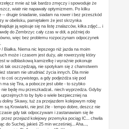
rzełęcz mnie aż tak bardzo zmęczy i spowoduje że
szcz, wiatr nie napawały optymizmem. Po kilku
-- drugie śniadanie, siadam na rower i bez przeszkód
zy w obelisku, pamiętałem że jest skrzynka
jduje ją wpisuje się na listę znalazców, kilka zdjęć... i
awdę do Zembrzyc cały czas w dół, a później do
równo, więc bez problemu rozpoczynam odpoczynek
.
/ Białka. Niema nic lepszego niż jazda na moim
uch może i czasem jest duży, ale rowerzystę który
jest w odblaskową kamizelkę i wyraźnie pokonuje
akoś tak oszczędzają, nie spotykam się z chamstwem
wnież staram nie utrudniać życia innych. Dla mnie
 to coś oczywistego, a gdy podjeżdża się pod
h ma się Tira, a pobocze jest ubite - to szybko
e nie będę mu przeszkadzał.. niech wyprzedza. Gdyby
uprzejmych to by było o wiele bezpieczniej na
u doliny Skawy, tuż za przejazdem kolejowym robię
m są Krowiarki, nie jest źle - tempo dobre, deszcz nie
 czasie gdy tak odpoczywam i zastanawiam się ile
 przez przejazd kolejowy przemyka pociąg IC... chwila
ąc do Suchej, jakieś 25 min wcześniej... Aha...,