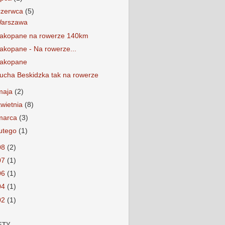
czerwca
(5)
arszawa
akopane na rowerze 140km
akopane - Na rowerze...
akopane
ucha Beskidzka tak na rowerze
maja
(2)
kwietnia
(8)
marca
(3)
lutego
(1)
08
(2)
07
(1)
06
(1)
04
(1)
02
(1)
ETY