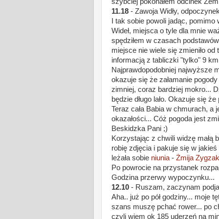
szybciej pokonałem odcinek Zembr
11.18
- Zawoja Widły, odpoczynek
I tak sobie powoli jadąc, pomimo w
Wideł, miejsca o tyle dla mnie
spędziłem w czasach podstawówki
miejsce nie wiele się zmieniło o
informacją z tabliczki "tylko" 9 k
Najprawdopodobniej najwyższe mi
okazuje się że załamanie pogody 
zimniej, coraz bardziej mokro..
będzie długo lało. Okazuje się że
Teraz cała Babia w chmurach, a j
okazałości... Cóż pogoda jest zmi
Beskidzka Pani ;)
Korzystając z chwili widzę małą 
robię zdjęcia i pakuje się w jaki
leżała sobie
niunia
-
Żmija Zygza
Po powrocie na przystanek rozpad
Godzina przerwy wypoczynku...
12.10
- Ruszam, zaczynam podjazd
Aha.. już po pół godziny... moje t
szans muszę pchać rower... po chw
czyli wiem ok 185 uderzeń na min