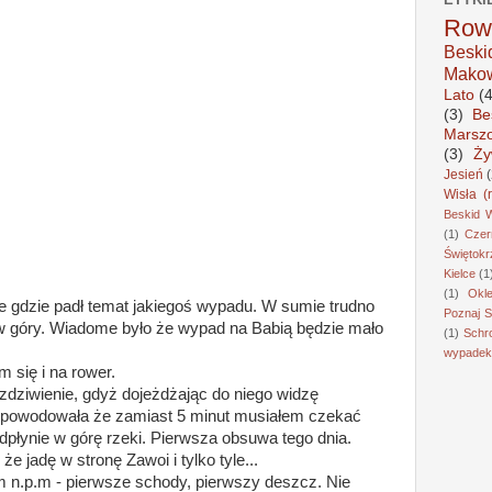
Row
Besk
Makow
Lato
(
(3)
Be
Marsz
(3)
Ży
Jesień
Wisła (
Beskid 
(1)
Czer
Świętokr
Kielce
(1
(1)
Okl
e gdzie padł temat jakiegoś wypadu. W sumie trudno
Poznaj S
 w góry. Wiadome było że wypad na Babią będzie mało
(1)
Schr
wypadek
 się i na rower.
zdziwienie, gdyż dojeżdżając do niego widzę
 spowodowała że zamiast 5 minut musiałem czekać
dpłynie w górę rzeki. Pierwsza obsuwa tego dnia.
e jadę w stronę Zawoi i tylko tyle...
m n.p.m - pierwsze schody, pierwszy deszcz. Nie