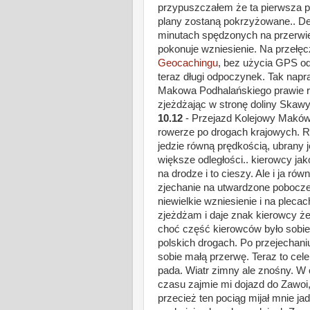
przypuszczałem że ta pierwsza p
plany zostaną pokrzyżowane.. De
minutach spędzonych na przerwie 
pokonuje wzniesienie. Na przełęc
Geocachingu
, bez użycia GPS odna
teraz długi odpoczynek. Tak napr
Makowa Podhalańskiego prawie 
zjeżdżając w stronę doliny Skawy
10.12
- Przejazd Kolejowy Maków 
rowerze po drogach krajowych. R
jedzie równą prędkością, ubrany 
większe odległości.. kierowcy j
na drodze i to cieszy. Ale i ja ró
zjechanie na utwardzone pobocze
niewielkie wzniesienie i na plecac
zjeżdżam i daje znak kierowcy ż
choć część kierowców było sobie 
polskich drogach. Po przejechani
sobie małą przerwę. Teraz to cele
pada. Wiatr zimny ale znośny. W
czasu zajmie mi dojazd do Zawoi,
przecież ten pociąg mijał mnie jad