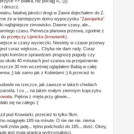
zyce >> Białka, niż pociąg IC ;)))
 i deszcz.
iatru, fatalnej jakości drogi w Zawoi dojechałem do Z.
 ważne że w tamtejszym domu wypoczynku
"Zawojanka"
 najfajniejsze zimowisko. Dawne czasy, ale...
d tamtego czasu. Pierwsza planowa przerwa, zgodnie z
m do
przełęczy Lipnicka (krowiarek)
.
ejsce w czasy wycieczki. Niestety w czasie przerwy
jest coraz większe... Chyba nie dam rady. Coraz
. Dzięki komórce sprawdzam prognozę pogody czy
 po około 40 minutach jest szansa na przejaśnienie.
eszcze 30 min wcześniej oglądałem Babią w całej
enna ;) tak samo jak z Kobietami ;) A przecież to
budowle na rzeczce, jak zawsze w takich chwilach
eś zarośla. I co ... na takim małym ziemnym kopczyku
kowata
. Piękna z mięta przy głowie...
ało się na całego :(
 pod Krowiarki, przecież to tylko 9km.
ętno osiągnęło 189 na minute. O nie nie nie. niema
ili znów jadę... tętno podchodzi do 185... dość. Okey,
ute jest moją granicą wytrzymałości.