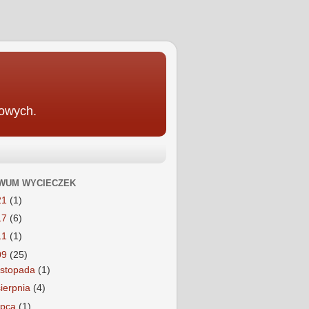
rowych.
WUM WYCIECZEK
21
(1)
17
(6)
11
(1)
09
(25)
listopada
(1)
sierpnia
(4)
lipca
(1)