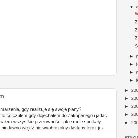
▼
W
Z
Z
Z
S
►
►
►
►
►
20
km
►
20
►
20
marzenia, gdy realizuje się swoje plany?
►
20
 to co czułem gdy dojechałem do Zakopanego i jadąc
niałem wszystkie przeciwności jakie mnie spotkały
►
20
o niedawno wręcz nie wyobrażalny dystans teraz już
ETYKI