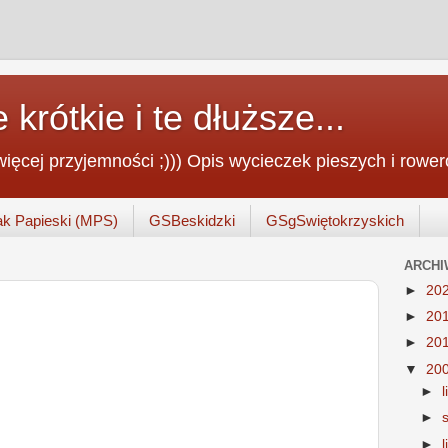
 krótkie i te dłuższe...
jwięcej przyjemności ;))) Opis wycieczek pieszych i rowe
ak Papieski (MPS)
GSBeskidzki
GSgSwiętokrzyskich
ARCHI
►
20
►
20
►
20
▼
20
►
►
►