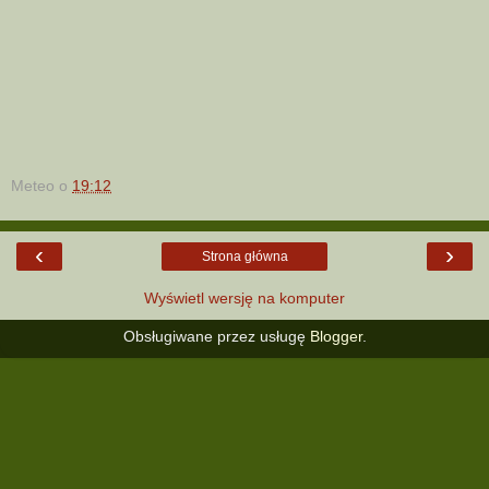
Meteo
o
19:12
‹
›
Strona główna
Wyświetl wersję na komputer
Obsługiwane przez usługę
Blogger
.