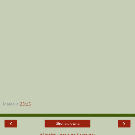
Meteo
o
23:15
‹
›
Strona główna
Wyświetl wersję na komputer